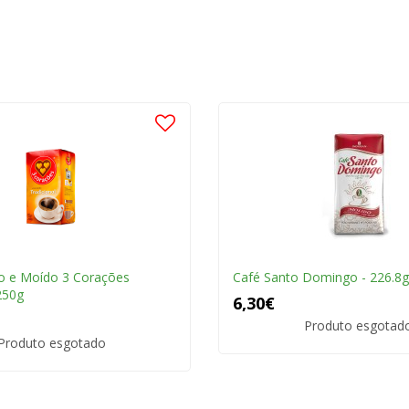
o e Moído 3 Corações
Café Santo Domingo - 226.8g
250g
6,30€
Produto esgotad
Produto esgotado