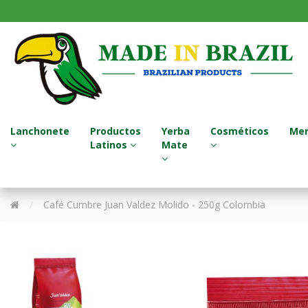
Lanchonete
Productos
Yerba
Cosméticos
Mer
Latinos
Mate
Sucos Naturais / Jugos Naturales
Termos - Garrafa Térmica
Tratamento para Cabelo
Café Cumbre Juan Valdez Molido - 250g Colombia