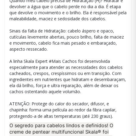
Quando meu cabelo precisa de Hidratação (H)? Hidratar é
devolver a água que o cabelo perde no dia a dia. É etapa
que devolve o movimento e o brilho. Ela é responsável pela
maleabilidade, maciez e sedosidade dos cabelos.
Sinais da falta de Hidratação: cabelo áspero e opaco,
cutículas levemente abertas, pouco brilho, falta de maciez
e movimento, cabelo fica mais pesado e embaraçado,
aspecto ressecado.
A linha Skala Expert #Mais Cachos foi desenvolvida
especialmente para atender as necessidades dos cabelos
cacheados, crespos, crespíssimos ou em transição. Com
ingredientes em nutrientes que hidratam e desembaraçam,
ela dá brilho, força e ultra reparação, além de deixar os
cachos ostentando aquele volumão.
ATENÇÃO: Protege do calor do secador, difusor, e
chapinha: forma uma película ao redor da fibra capilar,
protegendo-a de altas temperaturas (até 230 graus).
O segredo para cabelos lindos e definidos! O
creme de pentear multifuncional Skala® foi