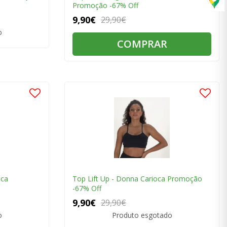
Promoção -67% Off
9,90€
29,90€
o
COMPRAR
oca
Top Lift Up - Donna Carioca Promoção
-67% Off
9,90€
29,90€
o
Produto esgotado