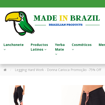
Lanchonete
Productos
Yerba
Cosméticos
Mer
Latinos
Mate
Sucos Naturais / Jugos Naturales
Termos - Garrafa Térmica
Tratamento para Cabelo
Legging Hard Work - Donna Carioca Promoção -75% Off