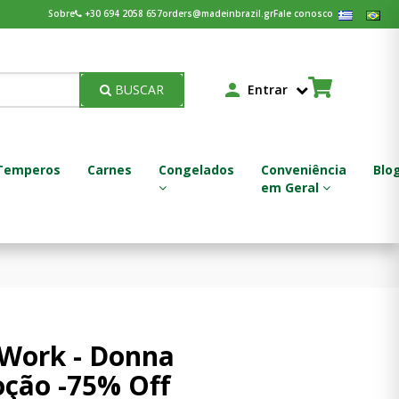
Sobre
+30 694 2058 657
orders@madeinbrazil.gr
Fale conosco
BUSCAR
Entrar
Temperos
Carnes
Congelados
Conveniência
Blo
em Geral
Feijoada - Feijão Pronto
 Work - Donna
ção -75% Off