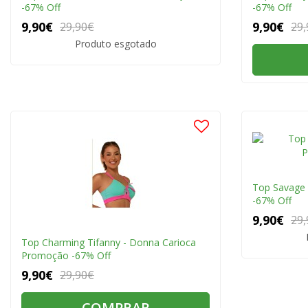
-67% Off
-67% Off
9,90€
9,90€
29,90€
29,
Produto esgotado
Top Savage
-67% Off
9,90€
29,
Top Charming Tifanny - Donna Carioca
Promoção -67% Off
9,90€
29,90€
COMPRAR