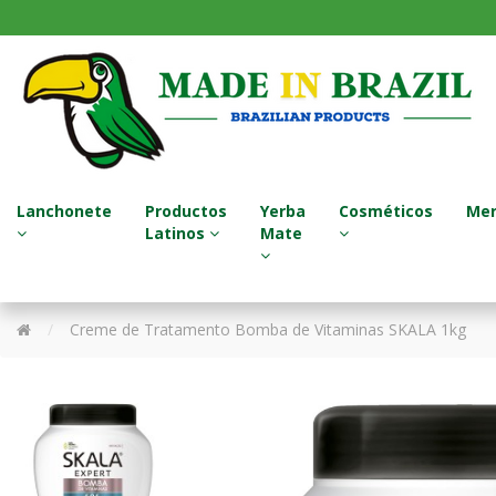
Lanchonete
Productos
Yerba
Cosméticos
Mer
Latinos
Mate
Sucos Naturais / Jugos Naturales
Termos - Garrafa Térmica
Tratamento para Cabelo
Creme de Tratamento Bomba de Vitaminas SKALA 1kg