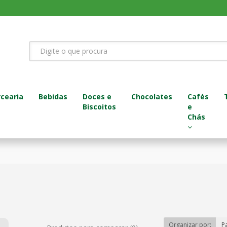
cearia
Bebidas
Doces e
Chocolates
Cafés
Biscoitos
e
Chás
Organizar por:
P