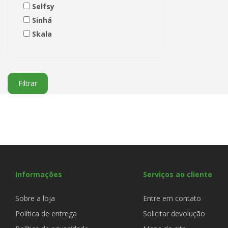
Selfsy
Sinhá
Skala
Filtrar
Informações
Serviços ao cliente
Sobre a loja
Entre em contato
Política de entrega
Solicitar devolução