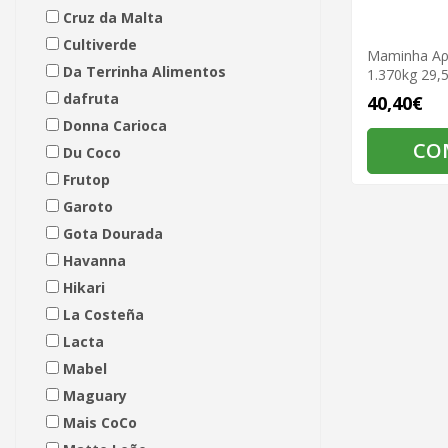
Cruz da Malta
Cultiverde
Maminha Αρ
Da Terrinha Alimentos
1.370kg 29,
dafruta
40,40€
Donna Carioca
CO
Du Coco
Frutop
Garoto
Gota Dourada
Havanna
Hikari
La Costeña
Lacta
Mabel
Maguary
Mais CoCo