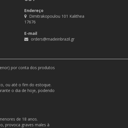
Endereço
Dimitrakopoulou 101 Kalithea
17676
E-mail
orders@madeinbrazil.gr
menor) por conta dos produtos
o, ou até o fim do estoque.
durante o dia de hoje, podendo
 menores de 18 anos.
so, provoca graves males à