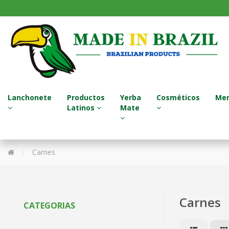
Lanchonete
Productos
Yerba
Cosméticos
Mer
Latinos
Mate
Sucos Naturais / Jugos Naturales
Termos - Garrafa Térmica
Tratamento para Cabelo
Carnes
Carnes
CATEGORIAS