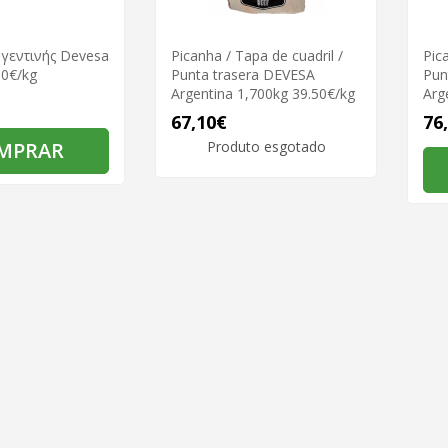
γεντινής Devesa
Picanha / Tapa de cuadril /
Pic
50€/kg
Punta trasera DEVESA
Pun
Argentina 1,700kg 39.50€/kg
Arg
67,10€
76
MPRAR
Produto esgotado