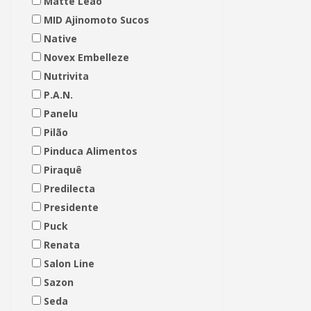
Matte Leão
MID Ajinomoto Sucos
Native
Novex Embelleze
Nutrivita
P.A.N.
Panelu
Pilão
Pinduca Alimentos
Piraquê
Predilecta
Presidente
Puck
Renata
Salon Line
Sazon
Seda