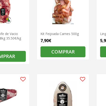
Bife de Vacio
Kit Feijoada Carnes 500g
Lin
8kg 35.50€/kg
7,90€
5,
COMPRAR
MPRAR