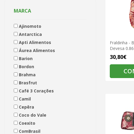
MARCA
Ajinomoto
Antarctica
Apti Alimentos
Fraldinha - 
Devesa 0.86
Áurea Alimentos
30,80€
Barion
Bordon
CO
Brahma
Brasfrut
Café 3 Corações
Camil
Cepêra
Coco do Vale
Coexito
ComBrasil