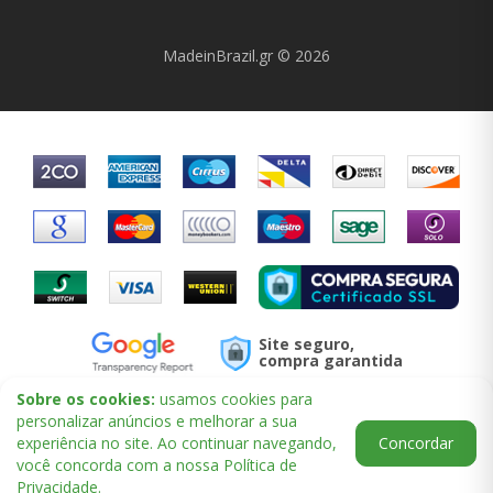
MadeinBrazil.gr © 2026
Site seguro,
compra garantida
Sobre os cookies:
usamos cookies para
personalizar anúncios e melhorar a sua
experiência no site. Ao continuar navegando,
Concordar
você concorda com a nossa Política de
Privacidade.