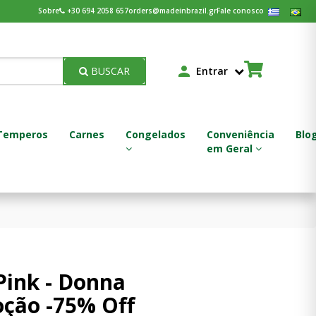
Sobre
+30 694 2058 657
orders@madeinbrazil.gr
Fale conosco
BUSCAR
Entrar
Temperos
Carnes
Congelados
Conveniência
Blo
em Geral
Feijoada - Feijão Pronto
Pink - Donna
ção -75% Off