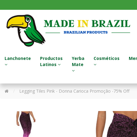
Lanchonete
Productos
Yerba
Cosméticos
Mer
Latinos
Mate
Sucos Naturais / Jugos Naturales
Termos - Garrafa Térmica
Tratamento para Cabelo
Legging Tiles Pink - Donna Carioca Promoção -75% Off