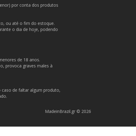
menor) por conta dos produtos
o, ou até o fim do estoque.
durante o dia de hoje, podendo
 menores de 18 anos.
so, provoca graves males à
o caso de faltar algum produto,
ado.
MadeinBrazil.gr © 2026