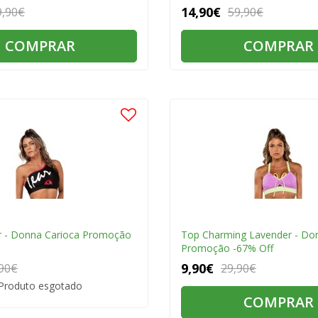
14,90€
9,90€
59,90€
COMPRAR
COMPRAR
r - Donna Carioca Promoção
Top Charming Lavender - Do
Promoção -67% Off
9,90€
90€
29,90€
Produto esgotado
COMPRAR