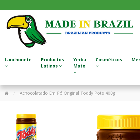
Lanchonete
Productos
Yerba
Cosméticos
Mer
Latinos
Mate
Sucos Naturais / Jugos Naturales
Termos - Garrafa Térmica
Tratamento para Cabelo
Achocolatado Em Pó Original Toddy Pote 400g