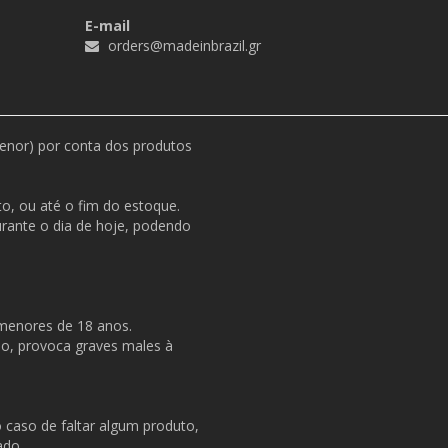
E-mail
orders@madeinbrazil.gr
menor) por conta dos produtos
o, ou até o fim do estoque.
durante o dia de hoje, podendo
 menores de 18 anos.
so, provoca graves males à
o caso de faltar algum produto,
ado.