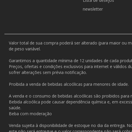
Lista de desejos
newsletter
Valor total de sua compra poderá ser alterado (para maior ou 
de peso variável.
Garantimos a quantidade mínima de 12 unidades de cada produt
Preços, ofertas e condições exclusivos para internet e válidos 
sofrer alterações sem prévia notificação.
Proibida a venda de bebidas alcoólicas para menores de idade.
A venda e o consumo de bebidas alcoólicas são proibidos para
Bebida alcoólica pode causar dependência química e, em exces
saúde.
Beba com moderação
Venda sujeita à disponibilidade de estoque no dia da entrega. N
este não será entregue e o valor correspondente não será cobr