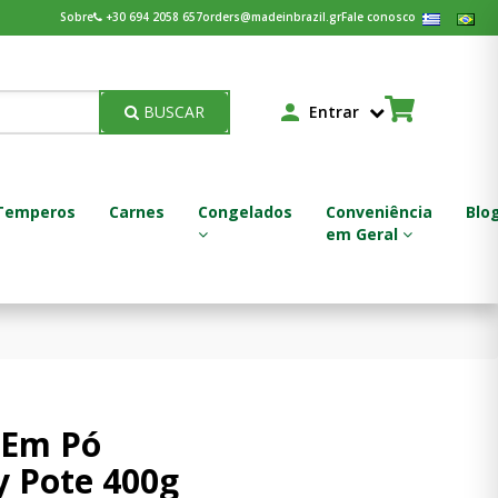
Sobre
+30 694 2058 657
orders@madeinbrazil.gr
Fale conosco
BUSCAR
Entrar
Temperos
Carnes
Congelados
Conveniência
Blo
em Geral
Feijoada - Feijão Pronto
 Em Pó
y Pote 400g