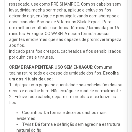
ressecado, use como PRÉ SHAMPOO. Com os cabelos sem
lavar, dívida mecha por mecha, aplique e enluve os fios
deixando agir, enxágue e prossiga lavando com shampoo e
condicionador Bomba de Vitaminas Skala Expert. Para
um melhor resultado, use touca térmica / laminada por 15
minutos. Enxágue. CO WASH: A nossa fórmula possui
agentes emolientes que são capazes de promover limpeza
aos fios.
Indicado para fios crespos, cacheados e fios sensibilizados
por químicas e tinturas.
CREME PARA PENTEAR USO SEM ENXÁGUE
: Com uma
toalha retire todo o excesso de umidade dos fios.
Escolha
um dos rituais de uso:
1 - Aplique uma pequena quantidade nos cabelos úmidos ou
secos e espalhe bem. Não enxágue e modele normalmente.
2 - Enluve todo cabelo, separe em mechas e texturize os
fios
Coquinhos: Dá forma e deixa os cachos mais
evidentes
Twist: Dá forma e definição sem agredir a estrutura
natural do fio