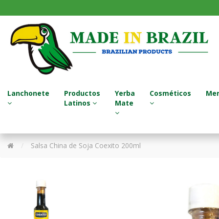
Lanchonete
Productos
Yerba
Cosméticos
Mer
Latinos
Mate
Sucos Naturais / Jugos Naturales
Termos - Garrafa Térmica
Tratamento para Cabelo
Salsa China de Soja Coexito 200ml