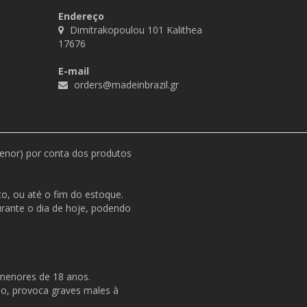
Endereço
Dimitrakopoulou 101 Kalithea
17676
E-mail
orders@madeinbrazil.gr
menor) por conta dos produtos
o, ou até o fim do estoque.
durante o dia de hoje, podendo
 menores de 18 anos.
so, provoca graves males à