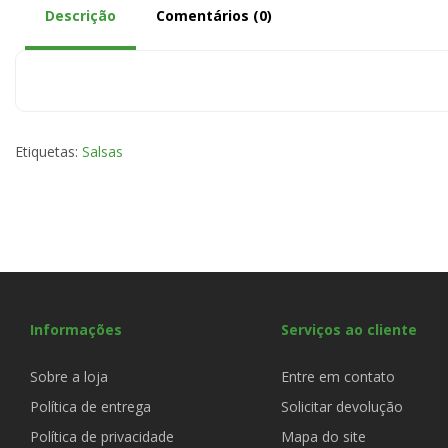
Descrição
Comentários (0)
Etiquetas:
Salsas
Informações
Serviços ao cliente
Sobre a loja
Entre em contato
Política de entrega
Solicitar devolução
Política de privacidade
Mapa do site