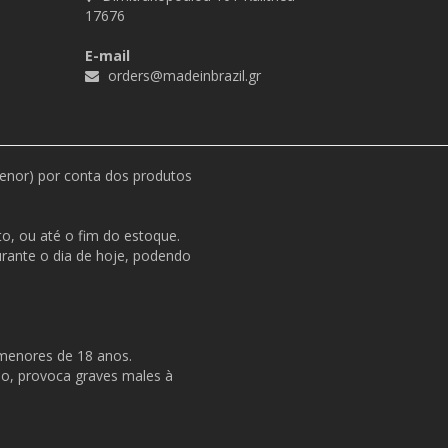
17676
E-mail
orders@madeinbrazil.gr
menor) por conta dos produtos
o, ou até o fim do estoque.
durante o dia de hoje, podendo
 menores de 18 anos.
so, provoca graves males à