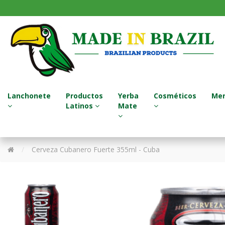
Lanchonete
Productos
Yerba
Cosméticos
Mer
Latinos
Mate
Sucos Naturais / Jugos Naturales
Termos - Garrafa Térmica
Tratamento para Cabelo
Cerveza Cubanero Fuerte 355ml - Cuba