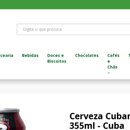
cearia
Bebidas
Doces e
Chocolates
Cafés
Biscoitos
e
Chás
Cerveza Cuba
355ml - Cuba