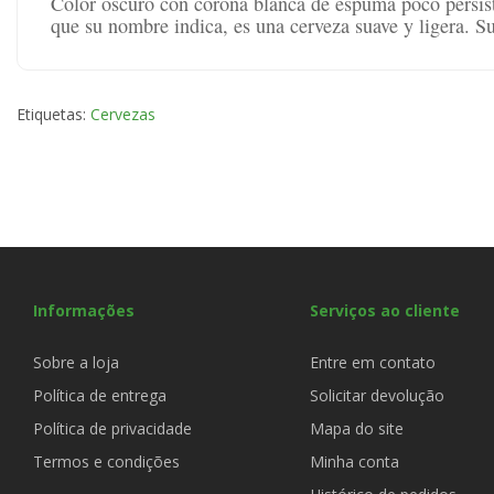
Color oscuro con corona blanca de espuma poco persist
que su nombre indica, es una cerveza suave y ligera. S
Etiquetas:
Cervezas
Informações
Serviços ao cliente
Sobre a loja
Entre em contato
Política de entrega
Solicitar devolução
Política de privacidade
Mapa do site
Termos e condições
Minha conta